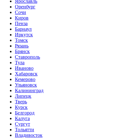
Ярославль
Оренбург
Сочи
Киров
Пенза
Барнаул
Иркутск
Томск
Рязань
Брянск
Ставрополь
Тула
Иваново
Хабаровск
Кемерово
Ульяновск
Калининград
Липецк
Тверь
Курск
Белгород
Калуга
Сургут
Тольятти
Владивосток