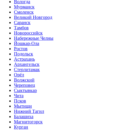
Вологда
Мурманск
Смоленск
Великий Новгород
Саранск
Тамбов
Новороссийск
Набережные Челны
Йошкар-Ола
Ростов
Подольск
Астрахань
Архангельск
Стерлитамак
Орёл
Волжский
Череповец
Сыктывкар
Чита
Псков
Мытищи
Нижний Тагил
Балашиха
Магнитогорск
Курган