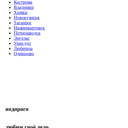
Кострома
Владимир
Химки
Новокузнецк
Таганрог
Нижневартовск
Петрозаводск
Энгельс
Улан-удэ
Люберцы
Одинцово
недорого
любим своё дело