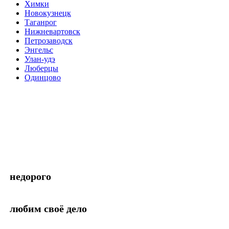
Химки
Новокузнецк
Таганрог
Нижневартовск
Петрозаводск
Энгельс
Улан-удэ
Люберцы
Одинцово
недорого
любим своё дело