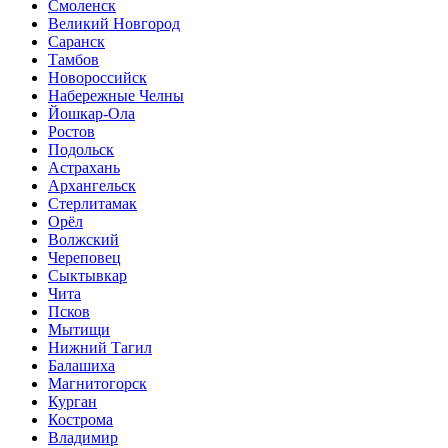
Смоленск
Великий Новгород
Саранск
Тамбов
Новороссийск
Набережные Челны
Йошкар-Ола
Ростов
Подольск
Астрахань
Архангельск
Стерлитамак
Орёл
Волжский
Череповец
Сыктывкар
Чита
Псков
Мытищи
Нижний Тагил
Балашиха
Магнитогорск
Курган
Кострома
Владимир