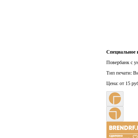
Специальное 
Повербанк с у
Тип печати:
Ви
Цена:
от 15 ру