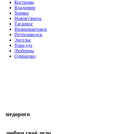
Кострома
Владимир
Химки
Новокузнецк
Таганрог
Нижневартовск
Петрозаводск
Энгельс
Улан-удэ
Люберцы
Одинцово
недорого
любим своё дело