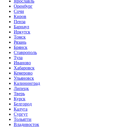
Ярославль
Оренбург
Сочи
Киров
Пенза
Барнаул
Иркутск
Томск
Рязань
Брянск
Ставрополь
Тула
Иваново
Хабаровск
Кемерово
Ульяновск
Калининград
Липецк
Тверь
Курск
Белгород
Калуга
Сургут
Тольятти
Владивосток