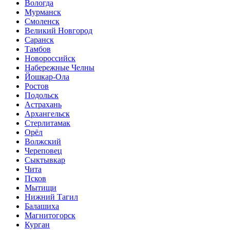
Вологда
Мурманск
Смоленск
Великий Новгород
Саранск
Тамбов
Новороссийск
Набережные Челны
Йошкар-Ола
Ростов
Подольск
Астрахань
Архангельск
Стерлитамак
Орёл
Волжский
Череповец
Сыктывкар
Чита
Псков
Мытищи
Нижний Тагил
Балашиха
Магнитогорск
Курган