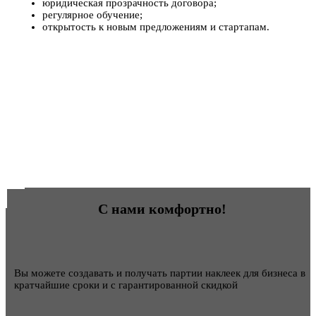
юридическая прозрачность договора;
регулярное обучение;
открытость к новым предложениям и стартапам.
С нами комфортно!
Вы можете создавать и получать партии наклеек для бизнеса в
кратчайшие сроки и с гарантированной скидкой