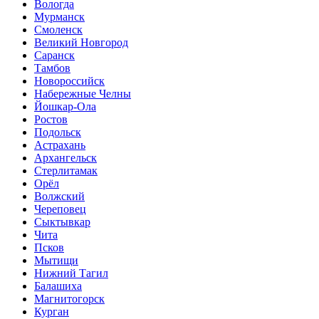
Вологда
Мурманск
Смоленск
Великий Новгород
Саранск
Тамбов
Новороссийск
Набережные Челны
Йошкар-Ола
Ростов
Подольск
Астрахань
Архангельск
Стерлитамак
Орёл
Волжский
Череповец
Сыктывкар
Чита
Псков
Мытищи
Нижний Тагил
Балашиха
Магнитогорск
Курган