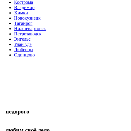
Кострома
Владимир
Химки
Новокузнецк
Таганрог
Нижневартовск
Петрозаводск
Энгельс
Улан-удэ
Люберцы
Одинцово
недорого
любим своё дело