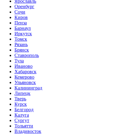
Ярославль
Оренбург
Сочи
Киров
Пенза
Барнаул
Иркутск
Томск
Рязань
Брянск
Ставрополь
Тула
Иваново
Хабаровск
Кемерово
Ульяновск
Калининград
Липецк
Тверь
Курск
Белгород
Калуга
Сургут
Тольятти
Владивосток