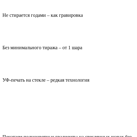
Не стирается годами – как гравировка
Без минимального тиража – от 1 шара
УФ-печать на стекле – редкая технология
Печать на новогодних шарах: почему
клиенты выбирают нас?
Печатаем полноцветные градиенты на стеклянных шарах без