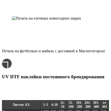
зеркального покрытия без искажений.
Расчёт заказа
Цена брендирования, нанесения логотипа и другой
печати на новогодних елочных шарах с доставкой в
Магнитогорске
Печать на футболках и майках с доставкой в Магнитогорске
UV DTF наклейки постоянного брендирования
Для печати на новогодних елочных шарах. Розничные цены -
за 1 лист А3
11-
51-
101-
201-
301-
от
Листов А3:
1-3
4-10
50
100
200
300
400
401